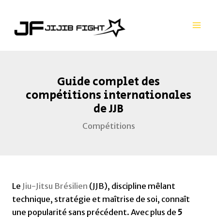
Aller
Navigation
Mai
au
des
Men
contenu
articles
Guide complet des
compétitions internationales
de JJB
Compétitions
Le
Jiu-Jitsu Brésilien
(JJB), discipline mêlant
technique, stratégie et maîtrise de soi, connaît
une popularité sans précédent. Avec plus de
5