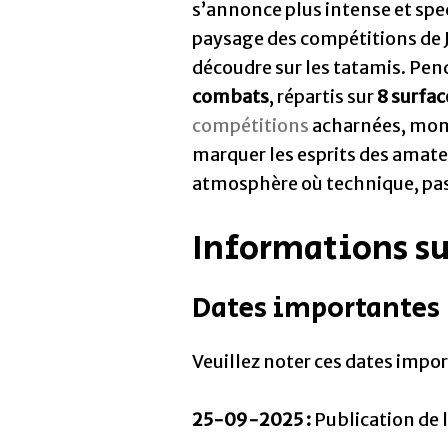
s’annonce plus intense et spec
paysage des compétitions de J
découdre sur les tatamis. Pe
combats
, répartis sur
8 surfa
compétitions
acharnées, mome
marquer les esprits des amate
atmosphère où technique, pass
Informations sur
Dates importantes
Veuillez noter ces dates impo
25-09-2025 :
Publication de l