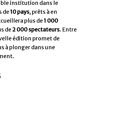
ble institution dans le
s de
10 pays
, prêts à en
ccueillera plus de
1 000
us de
2 000 spectateurs
. Entre
velle édition promet de
us à plonger dans une
ement.
B