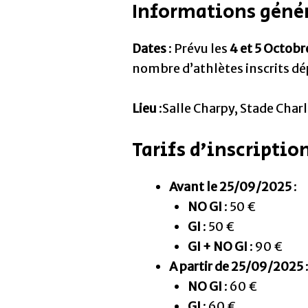
Informations géné
Dates
: Prévu les
4 et 5 Octob
nombre d’athlètes inscrits dép
Lieu
:Salle Charpy, Stade Char
Tarifs d’inscriptio
Avant le 25/09/2025
:
NO GI
: 50 €
GI
: 50 €
GI + NO GI
: 90 €
A partir de 25/09/2025
NO GI
: 60 €
GI
: 60 €